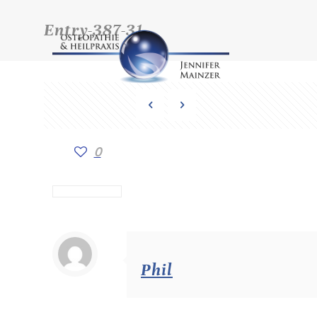
Entry-387-31
0
Phil