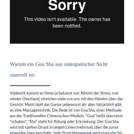
Warum ein Gua Sha aus osteopatischer Sicht
sinnvoll ist:
Vielleicht kommt es Ihnen ja bekannt vor: Nimmt der Stress mal
wieder Überhand, streichen viele von uns mit den Händen über das
Gesicht. Meist läuft das Ganze unbewusst ab- aber tatsächlich gibt
es eine Massagetechnik. Die Rede ist von Gua Sha, einer Methode
aus der Traditionellen Chinesischen Medizin. "Gua" heißt übersetzt
"schaben", "Sha" steht für Rötung oder Erkrankung. Der Gua Sha
wird mit sanften Druck in langen Linien mehrmals über die zuvor
eingeölte Haut geschabt. Jede Streichbewegung wird etwa vier bis